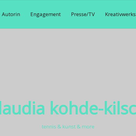
Autorin
Engagement
Presse/TV
Kreativwerks
laudia kohde-kils
tennis & kunst & more