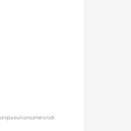
.europa.eu/consumers/odr
.