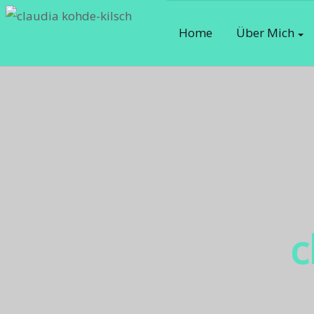
Home
Über Mich
c